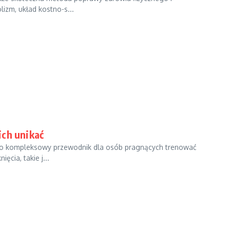
izm, układ kostno-s...
ich unikać
ć” to kompleksowy przewodnik dla osób pragnących trenować
cia, takie j...