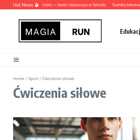
Przejdź do treści
Hot News
ealne wesele nad Zegrzem — hotel i restauracja w Serocku
Szamba betonowe, p
Edukac
Home
/
Sport
/
Ćwiczenia siłowe
Ćwiczenia siłowe