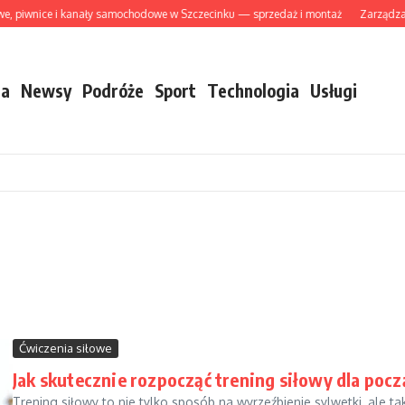
iwnice i kanały samochodowe w Szczecinku — sprzedaż i montaż
Zarządzanie 
ja
Newsy
Podróże
Sport
Technologia
Usługi
Ćwiczenia siłowe
Jak skutecznie rozpocząć trening siłowy dla poc
Trening siłowy to nie tylko sposób na wyrzeźbienie sylwetki, ale 