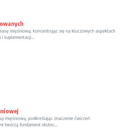
sowanych
sę mięśniową, koncentrując się na kluczowych aspektach
 i suplementacji...
śniowej
sę mięśniową, podkreślając znaczenie ćwiczeń
óre tworzą fundament skutec...