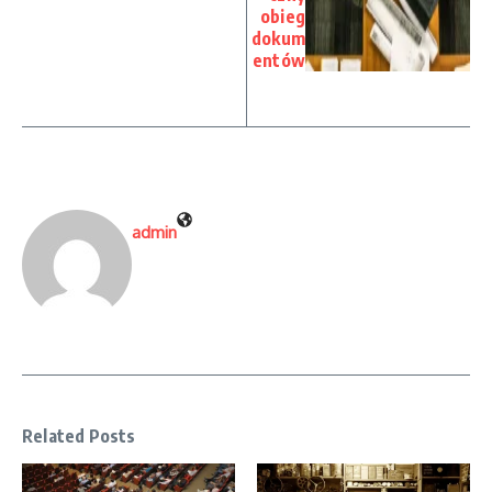
obieg
dokum
entów
admin
Related Posts