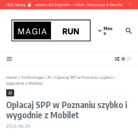
Przejdź do treści
Hot News
Idealne wesele nad Zegrzem — hotel i restauracja w Serocku
Szamb
Men
u
Home
/
Technologia
/
AI
/
Opłacaj SPP w Poznaniu szybko i
wygodnie z Mobilet
AI
Opłacaj SPP w Poznaniu szybko i
wygodnie z Mobilet
2026-06-24