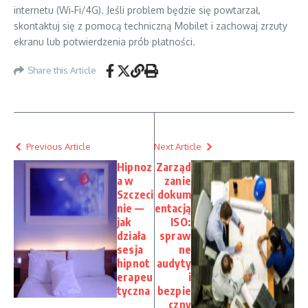
internetu (Wi‑Fi/4G). Jeśli problem będzie się powtarzał,
skontaktuj się z pomocą techniczną Mobilet i zachowaj zrzuty
ekranu lub potwierdzenia prób płatności.
Share this Article
Previous Article
Next Article
Hipnoz
Zarząd
a w
zanie
Szczeci
dokum
nie —
entacją
jak
ISO:
działa
spraw
sesja
ne
hipnot
audyty
erapeu
i
tyczna
bezpie
czny