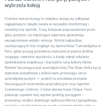
wybrzeża koleją
Podróże marzeń koleją to unikalna okazja, by odkrywać
najpiękniejsze zakątki świata w niezwykle komfortowy i
romantyczny sposób. Trasy kolejowe poprowadzone przez
góry, pustynie czy imponujące wybrzeża gwarantują
niezapomniane widoki i emocje. Wśród najbardziej
zachwycających tras znajduje się słynna Kolej Transandyjska w
Peru, gdzie pociąg przemierza malownicze pasma Andów,
osiągając zawrotne wysokości, a każdy zakręt odsłania
spektakularne krajobrazy i starożytne ruiny kultury Inków.
Równie fascynująca jest australijska linia The Ghan, która łączy
wybrzeże południowe z północnym, przecinając serce
australijskiej pustyni — podróż ta umożliwia poznanie
fascynujących kontrastów przyrodniczych oraz tajemnic
Czerwonego Centrum. Z kolei włoska trasa Cinque Terre
pokazuje zupełnie inny wymiar podróży pociągiem –
prowadząc wzdłuż skalistego wybrzeża Morza Liguryjskiego,
pozwala oglądać kolorowe osady wciśnięte między góry a