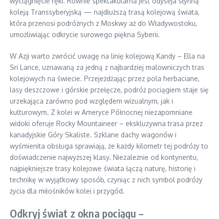
wyciągnięcie ręki. Równie spektakularna jest odyseja słynną
koleją Transsyberyjską — najdłuższą trasą kolejową świata,
która przenosi podróżnych z Moskwy aż do Władywostoku,
umożliwiając odkrycie surowego piękna Syberii.
W Azji warto zwrócić uwagę na linię kolejową Kandy – Ella na
Sri Lance, uznawaną za jedną z najbardziej malowniczych tras
kolejowych na świecie. Przejeżdżając przez pola herbaciane,
lasy deszczowe i górskie przełęcze, podróż pociągiem staje się
urzekająca zarówno pod względem wizualnym, jak i
kulturowym. Z kolei w Ameryce Północnej niezapomniane
widoki oferuje Rocky Mountaineer – ekskluzywna trasa przez
kanadyjskie Góry Skaliste. Szklane dachy wagonów i
wyśmienita obsługa sprawiają, że każdy kilometr tej podróży to
doświadczenie najwyższej klasy. Niezależnie od kontynentu,
najpiękniejsze trasy kolejowe świata łączą naturę, historię i
technikę w wyjątkowy sposób, czyniąc z nich symbol podróży
życia dla miłośników kolei i przygód.
Odkryj świat z okna pociągu –