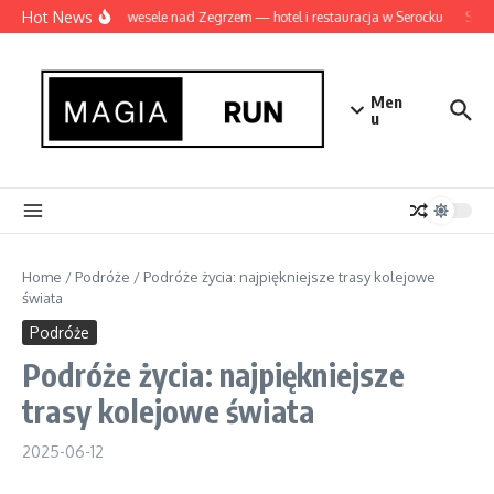
Przejdź do treści
Hot News
Idealne wesele nad Zegrzem — hotel i restauracja w Serocku
Szam
Men
u
Home
/
Podróże
/
Podróże życia: najpiękniejsze trasy kolejowe
świata
Podróże
Podróże życia: najpiękniejsze
trasy kolejowe świata
2025-06-12