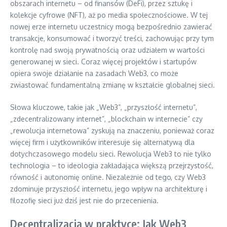
obszarach internetu – od finansów (DeFi), przez sztukę i
kolekcje cyfrowe (NFT), aż po media społecznościowe. W tej
nowej erze internetu uczestnicy mogą bezpośrednio zawierać
transakcje, konsumować i tworzyć treści, zachowując przy tym
kontrolę nad swoją prywatnością oraz udziałem w wartości
generowanej w sieci. Coraz więcej projektów i startupów
opiera swoje działanie na zasadach Web3, co może
zwiastować fundamentalną zmianę w kształcie globalnej sieci.
Słowa kluczowe, takie jak „Web3”, „przyszłość internetu”,
„zdecentralizowany internet”, „blockchain w internecie” czy
„rewolucja internetowa” zyskują na znaczeniu, ponieważ coraz
więcej firm i użytkowników interesuje się alternatywą dla
dotychczasowego modelu sieci. Rewolucja Web3 to nie tylko
technologia – to ideologia zakładająca większą przejrzystość,
równość i autonomię online. Niezależnie od tego, czy Web3
zdominuje przyszłość internetu, jego wpływ na architekturę i
filozofię sieci już dziś jest nie do przecenienia.
Decentralizacja w praktyce: Jak Web3