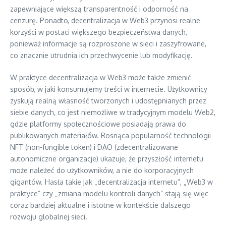
zapewniające większą transparentność i odporność na
cenzurę. Ponadto, decentralizacja w Web3 przynosi realne
korzyści w postaci większego bezpieczeństwa danych,
ponieważ informacje są rozproszone w sieci i zaszyfrowane,
co znacznie utrudnia ich przechwycenie lub modyfikację.
W praktyce decentralizacja w Web3 może także zmienić
sposób, w jaki konsumujemy treści w internecie. Użytkownicy
zyskują realną własność tworzonych i udostępnianych przez
siebie danych, co jest niemożliwe w tradycyjnym modelu Web2,
gdzie platformy społecznościowe posiadają prawa do
publikowanych materiałów. Rosnąca popularność technologii
NFT (non-fungible token) i DAO (zdecentralizowane
autonomiczne organizacje) ukazuje, że przyszłość internetu
może należeć do użytkowników, a nie do korporacyjnych
gigantów. Hasła takie jak „decentralizacja internetu”, „Web3 w
praktyce” czy „zmiana modelu kontroli danych” stają się więc
coraz bardziej aktualne i istotne w kontekście dalszego
rozwoju globalnej sieci.