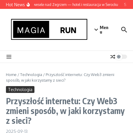
Przejdź do treści
Hot News
Idealne wesele nad Zegrzem — hotel i restauracja w Serocku
Szamba
Men
u
Home
/
Technologia
/
Przyszłość internetu: Czy Web3 zmieni
sposób, w jaki korzystamy z sieci?
Technologia
Przyszłość internetu: Czy Web3
zmieni sposób, w jaki korzystamy
z sieci?
2025-09-13