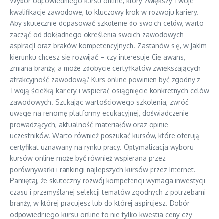
Wybór odpowiedniego kursu online, który zwiększy Twoje
kwalifikacje zawodowe, to kluczowy krok w rozwoju kariery.
Aby skutecznie dopasować szkolenie do swoich celów, warto
zacząć od dokładnego określenia swoich zawodowych
aspiracji oraz braków kompetencyjnych. Zastanów się, w jakim
kierunku chcesz się rozwijać – czy interesuje Cię awans,
zmiana branży, a może zdobycie certyfikatów zwiększających
atrakcyjność zawodową? Kurs online powinien być zgodny z
Twoją ścieżką kariery i wspierać osiągnięcie konkretnych celów
zawodowych. Szukając wartościowego szkolenia, zwróć
uwagę na renomę platformy edukacyjnej, doświadczenie
prowadzących, aktualność materiałów oraz opinie
uczestników. Warto również poszukać kursów, które oferują
certyfikat uznawany na rynku pracy. Optymalizacja wyboru
kursów online może być również wspierana przez
porównywarki i rankingi najlepszych kursów przez Internet.
Pamiętaj, że skuteczny rozwój kompetencji wymaga inwestycji
czasu i przemyślanej selekcji tematów zgodnych z potrzebami
branży, w której pracujesz lub do której aspirujesz. Dobór
odpowiedniego kursu online to nie tylko kwestia ceny czy