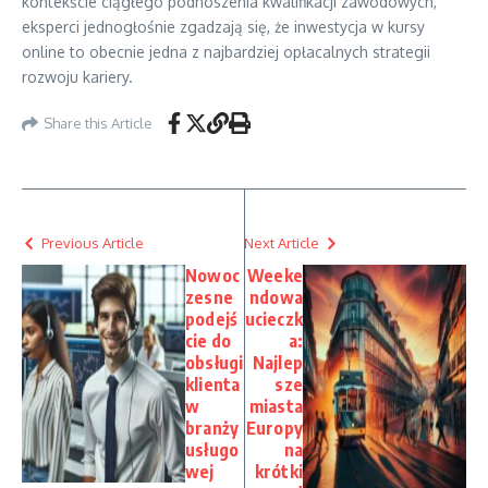
kontekście ciągłego podnoszenia kwalifikacji zawodowych,
eksperci jednogłośnie zgadzają się, że inwestycja w kursy
online to obecnie jedna z najbardziej opłacalnych strategii
rozwoju kariery.
Share this Article
Previous Article
Next Article
Nowoc
Weeke
zesne
ndowa
podejś
ucieczk
cie do
a:
obsługi
Najlep
klienta
sze
w
miasta
branży
Europy
usługo
na
wej
krótki