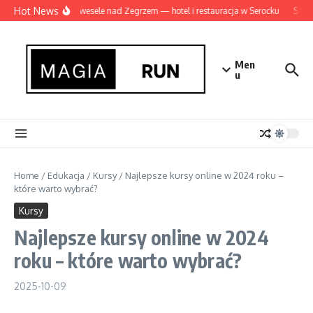
Przejdź do treści
Hot News
Idealne wesele nad Zegrzem — hotel i restauracja w Serocku
Szamb
Men
u
Home
/
Edukacja
/
Kursy
/
Najlepsze kursy online w 2024 roku –
które warto wybrać?
Kursy
Najlepsze kursy online w 2024
roku – które warto wybrać?
2025-10-09