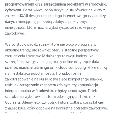
programowaniem
oraz
zarządzaniem projektami w środowisku
cyfrowym
. Coraz więcej osób decyduje się również na kursy z
zakresu
UX/UI designu
,
marketingu internetowego
czy
analizy
danych
, kierując się potrzebą zdobycia praktycznych
umiejętności, które można wykorzystać od razu w pracy
zawodowej.
Warto studiować dziedziny, które nie tylko wpisują się w
aktualne trendy, ale również oferują stabilne perspektywy
zatrudnienia i możliwość dalszego rozwoju kariery. Na
szczególną uwagę zasługują kursy online dotyczące
data
science
,
machine learningu
oraz
cloud computing
, które cieszą
się niesłabnącą popularnością. Ponadto rośnie
zapotrzebowanie na kursy rozwijające kompetencje miękkie,
takie jak
zarządzanie zespołem zdalnym
czy
komunikacja
interpersonalna w środowisku międzynarodowym
. Dzięki
szerokiemu wyborowi platform edukacyjnych, takich jak
Coursera, Udemy, edX czy polski Future Collars, coraz łatwiej
znaleźć kurs, który odpowie na konkretne potrzeby zawodowe.