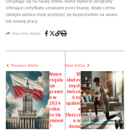
Decydując się na naukę online, warto wybierać programy
oferujące certyfikaty uznawane przez branżę, dzięki czemu
zdobyta wiedza może przełożyć się bezpośrednio na awans
lub zmianę pracy.
Share this Article
Previous Article
Next Article
Nowe
10
regula
skutec
cje
znych
prawn
ćwicze
e w
ń na
2024
spalani
roku:
e
co się
tłuszcz
zmieni
u w
?
domu