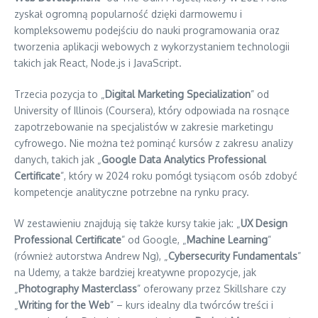
zyskał ogromną popularność dzięki darmowemu i
kompleksowemu podejściu do nauki programowania oraz
tworzenia aplikacji webowych z wykorzystaniem technologii
takich jak React, Node.js i JavaScript.
Trzecia pozycja to „
Digital Marketing Specialization
” od
University of Illinois (Coursera), który odpowiada na rosnące
zapotrzebowanie na specjalistów w zakresie marketingu
cyfrowego. Nie można też pominąć kursów z zakresu analizy
danych, takich jak „
Google Data Analytics Professional
Certificate
”, który w 2024 roku pomógł tysiącom osób zdobyć
kompetencje analityczne potrzebne na rynku pracy.
W zestawieniu znajdują się także kursy takie jak: „
UX Design
Professional Certificate
” od Google, „
Machine Learning
”
(również autorstwa Andrew Ng), „
Cybersecurity Fundamentals
”
na Udemy, a także bardziej kreatywne propozycje, jak
„
Photography Masterclass
” oferowany przez Skillshare czy
„
Writing for the Web
” – kurs idealny dla twórców treści i