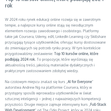
rok
W 2024 roku rynek edukacji online rozwija się w zawrotnym
tempie, a najlepsze kursy online stają się nieodłącznym
elementem rozwoju zawodowego i osobistego. Platformy
takie jak Coursera, Udemy, edX, LinkedIn Learning czy Skillshare
przyciągają tysiące użytkowników, oferując kursy dostosowane
do zmieniających się potrzeb rynku pracy. W tym kontekście
przygotowaliśmy zestawienie:
Top 10 kursów online, które
podbijają 2024 rok
. To propozycje, które wyróżniają się
aktualnością treści, jakością materiałów dydaktycznych i
praktycznym zastosowaniem zdobytej wiedzy.
Na czołowym miejscu znalazł się kurs „
AI for Everyone
”
autorstwa Andrew Ng na platformie Coursera, który w
przystępny sposób wprowadza użytkowników w świat
sztucznej inteligencji – jednej z najważniejszych kompetencji
przyszłości. Drugie miejsce zajmuje intensywny kurs „
Full-Stack
Web Development
” od The Odin Project, który w 2024 roku